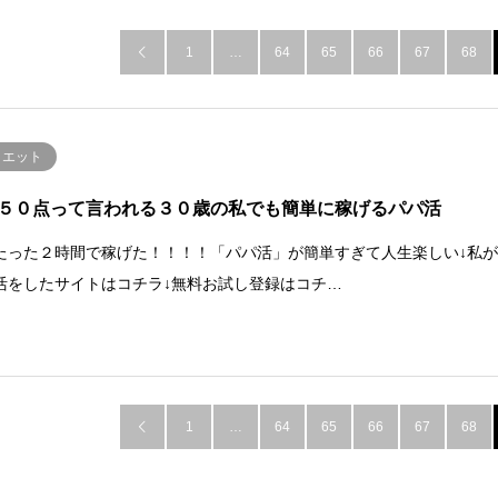
1
…
64
65
66
67
68

イエット
５０点って言われる３０歳の私でも簡単に稼げるパパ活
たった２時間で稼げた！！！！「パパ活」が簡単すぎて人生楽しい↓私
活をしたサイトはコチラ↓無料お試し登録はコチ…
1
…
64
65
66
67
68
