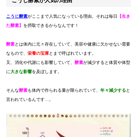
こうじ酵素が人気の理由
こうじ酵素
がここまで人気になっている理由。それは毎日
【生き
た酵素】
を摂取できるからなんです！
酵素
とは体内に元々存在していて、美容や健康に欠かせない需要
なもので、
栄養の宝庫
とまで呼ばれています。
又、消化や代謝にも影響していて、
酵素
が減少すると体質や体型
に
大きな影響
を及ぼします。
そんな
酵素
も体内で作られる量が限られていて、
年々減少する
と
言われているんです…。