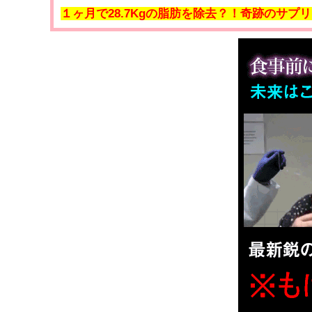
１ヶ月で28.7Kgの脂肪を除去？！奇跡のサプ